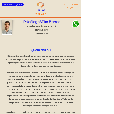
Já é membro? Faça
Sou Psicólogo (a)
o Login
Psi Pop
Viva Zen
Psicólogo Vítor Barros
Psicologia Histórico Cultural (PHC)
CRP 06/218379
São Paulo - SP
Quem sou eu
Olá, sou Vítor, psicólogo clínico e atendo adultos de forma on-line e presencial
em SP. Meu objetivo é fazer da psicoterapia uma ferramenta de transformação
e promoção de saúde, um espaço de cuidado que fortaleça a autonomia e o
desenvolvimento da pessoa e seus vínculos.
Trabalho com a abordagem Histórico-Cultural, que entende nossas emoções,
pensamentos e comportamentos a partir da cultura, relações, contextos
sociais e vivências. Por isso, valorizo profundamente a singularidade de cada
pessoa, e o processo terapêutico que proponho é cuidadoso, comprometido
com sua realidade, e busca desenvolver recursos para trabalhar problemas e
questões trazidas por você — respeitando seu tempo, suas necessidades e
suas possibilidades, através de uma escuta ativa, acolhedora e sem
julgamentos. Possuo experiência no atendimento clínico com adultos com as
demandas listadas abaixo. Já atuei no Hospital de Custódia e Tratamento
Psiquiátrico do Estado da Bahia, realizo orientação parental e já trabalhei na
mediação escolar de crianças com TEA.
Quando sentir que pode ser importante ter alguém ao seu lado para pensar sua