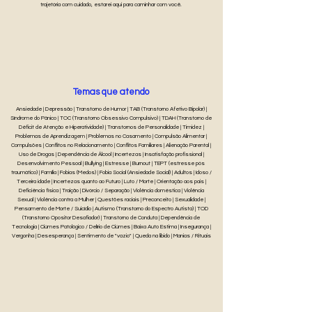
trajetória com cuidado, estarei aqui para caminhar com você.
Temas que atendo
Ansiedade | Depressão | Transtorno de Humor | TAB (Transtorno Afetivo Bipolar) |
Síndrome do Pânico | TOC (Transtorno Obsessivo Compulsivo) | TDAH (Transtorno de
Déficit de Atenção e Hiperatividade) | Transtornos de Personalidade | Timidez |
Problemas de Aprendizagem | Problemas no Casamento | Compulsão Alimentar |
Compulsões | Conflitos no Relacionamento | Conflitos Familiares | Alienação Parental |
Uso de Drogas | Dependência de Álcool | Incertezas | Insatisfação profissional |
Desenvolvimento Pessoal | Bullying | Estresse | Burnout | TEPT (estresse pós
traumático) | Família | Fobias (Medos) | Fobia Social (Ansiedade Social) | Adultos | Idoso /
Terceira idade | Incertezas quanto ao Futuro | Luto / Morte | Orientação aos pais |
Deficiência física | Traição | Divórcio / Separação | Violência doméstica | Violência
Sexual | Violência contra a Mulher | Questões raciais | Preconceito | Sexualidade |
Pensamento de Morte / Suicídio | Autismo (Transtorno do Espectro Autista) | TOD
(Transtorno Opositor Desafiador) | Transtorno de Conduta | Dependência de
Tecnologia | Ciúmes Patológico / Delírio de Ciúmes | Baixa Auto Estima | Insegurança |
Vergonha | Desesperança | Sentimento de "vazio" | Queda na libido | Manias / Rituais