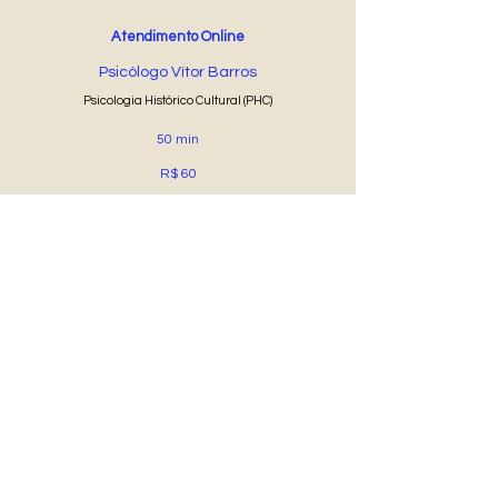
Atendimento Online
Psicólogo Vítor Barros
Psicologia Histórico Cultural (PHC)
50 min
R$ 60
Agendar Online