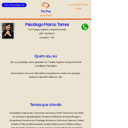
Já é membro? Faça
Sou Psicólogo (a)
o Login
Psi Pop
Viva Zen
Psicólogo Marco Torres
TCC (terapia cognitivo comportamental)
CRP 14/07630-9
Dourados - MS
Quem sou eu
Olá, sou psicólogo e pós-graduado em Terapia Cognitivo Comportamental
e Avaliação Psicológica.
Existe beleza em uma vida real! Se não podemos mudar uma situação,
podemos aprender a lidar com ela.
Temas que atendo
Ansiedade | Depressão | Transtorno de Humor | TDAH (Transtorno de Déficit
de Atenção e Hiperatividade) | Timidez | Problemas de Aprendizagem |
Compulsões | Incertezas | Psicologia do Esporte | Estresse | Burnout | Fobias
(Medos) | Fobia Social (Ansiedade Social) | Adolescentes | Adultos | Idoso /
Terceira idade | Incertezas quanto ao Futuro | Dependência de Tecnologia |